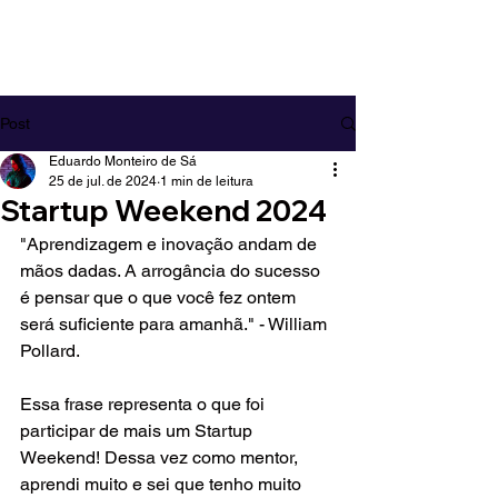
EDUARDO MONTEIRO DE SÁ
Post
Eduardo Monteiro de Sá
25 de jul. de 2024
1 min de leitura
Startup Weekend 2024
"Aprendizagem e inovação andam de 
mãos dadas. A arrogância do sucesso 
é pensar que o que você fez ontem 
será suficiente para amanhã." - William 
Pollard.
Essa frase representa o que foi 
participar de mais um Startup 
Weekend! Dessa vez como mentor, 
aprendi muito e sei que tenho muito 